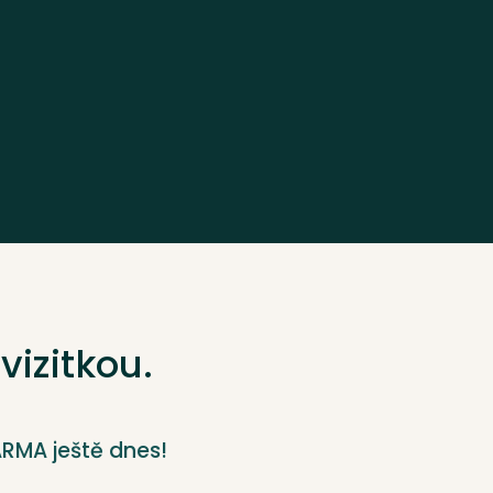
vizitkou.
DARMA ještě dnes!