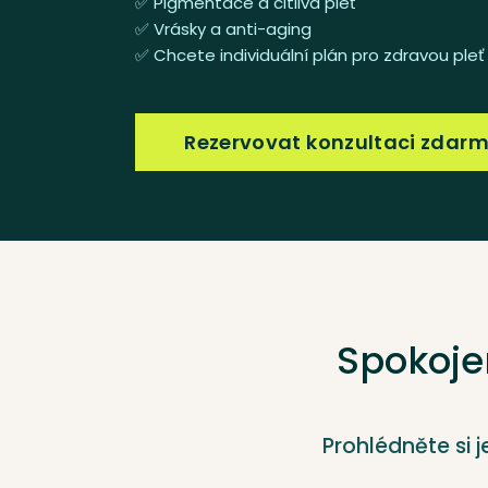
✅ Pigmentace a citlivá pleť
✅ Vrásky a anti-aging
✅ Chcete individuální plán pro zdravou pleť
Rezervovat konzultaci zdar
Spokojen
Prohlédněte si j