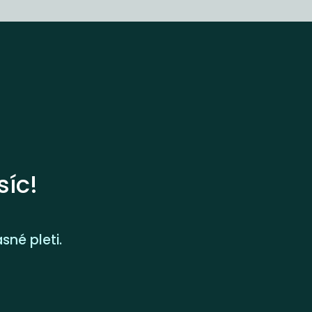
íc!
sné pleti.