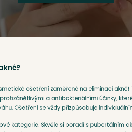
 akné?
metické ošetření zaměřené na eliminaci akné! T
rotizánětlivými a antibakteriálními účinky, kter
váhu. Ošetření se vždy přizpůsobuje individuáln
vé kategorie. Skvěle si poradí s pubertálním akn