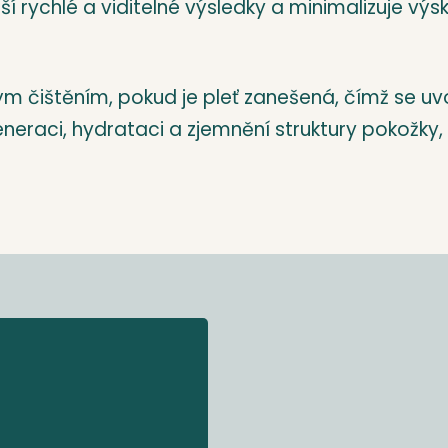
í rychlé a viditelné výsledky a minimalizuje vý
m čištěním, pokud je pleť zanešená, čímž se uvol
aci, hydrataci a zjemnění struktury pokožky, ta