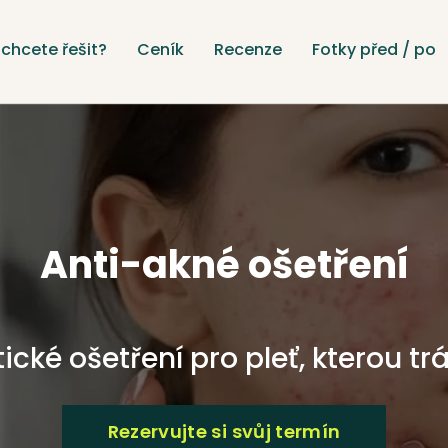
chcete řešit?
Ceník
Recenze
Fotky před / po
Anti-akné ošetření
cké ošetření pro pleť, kterou tr
Rezervujte si svůj termín