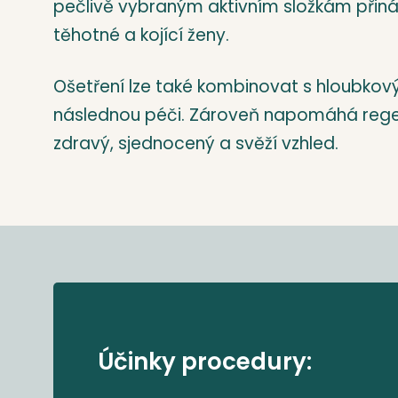
pečlivě vybraným aktivním složkám přináš
těhotné a kojící ženy.
Ošetření lze také kombinovat s hloubkový
následnou péči. Zároveň napomáhá regener
zdravý, sjednocený a svěží vzhled.
Účinky procedury: