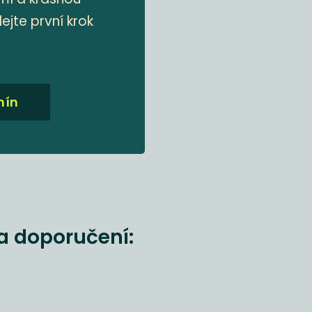
ejte první krok
mín
a doporučení: