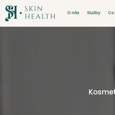
O nás
Služby
Co 
Kosmeti