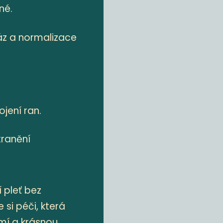
né.
áz a normalizace
jení ran.
tranění
í pleť bez
si péči, která
í a krásnou