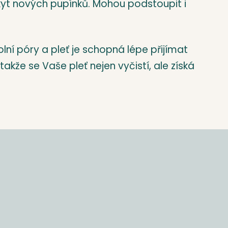
skyt nových pupínků. Mohou podstoupit i
ní póry a pleť je schopná lépe přijímat
kže se Vaše pleť nejen vyčistí, ale získá