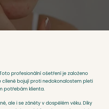
oto profesionální ošetření je založeno
é cíleně bojují proti nedokonalostem pleti
ím potřebám klienta.
é, ale i se záněty v dospělém věku. Díky