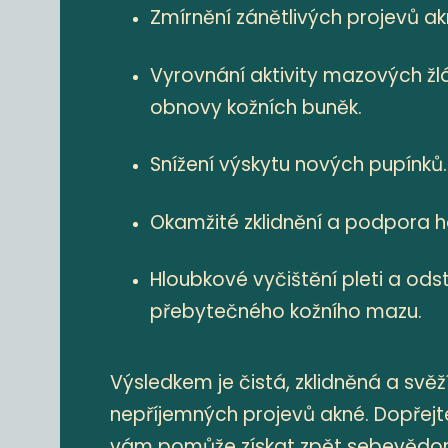
Zmírnění zánětlivých projevů ak
Vyrovnání aktivity mazových žl
obnovy kožních buněk.
Snížení výskytu nových pupínků.
Okamžité zklidnění a podpora ho
Hloubkové vyčištění pleti a ods
přebytečného kožního mazu.
Výsledkem je čistá, zklidněná a svěž
nepříjemných projevů akné. Dopřejte 
vám pomůže získat zpět sebevědom